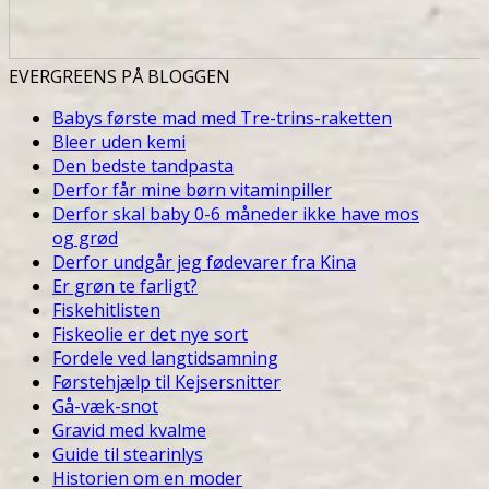
EVERGREENS PÅ BLOGGEN
Babys første mad med Tre-trins-raketten
Bleer uden kemi
Den bedste tandpasta
Derfor får mine børn vitaminpiller
Derfor skal baby 0-6 måneder ikke have mos
og grød
Derfor undgår jeg fødevarer fra Kina
Er grøn te farligt?
Fiskehitlisten
Fiskeolie er det nye sort
Fordele ved langtidsamning
Førstehjælp til Kejsersnitter
Gå-væk-snot
Gravid med kvalme
Guide til stearinlys
Historien om en moder