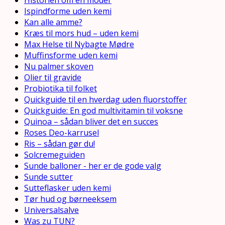
Historien om en moder
Ispindforme uden kemi
Kan alle amme?
Kræs til mors hud – uden kemi
Max Helse til Nybagte Mødre
Muffinsforme uden kemi
Nu palmer skoven
Olier til gravide
Probiotika til folket
Quickguide til en hverdag uden fluorstoffer
Quickguide: En god multivitamin til voksne
Quinoa – sådan bliver det en succes
Roses Deo-karrusel
Ris – sådan gør du!
Solcremeguiden
Sunde balloner - her er de gode valg
Sunde sutter
Sutteflasker uden kemi
Tør hud og børneeksem
Universalsalve
Was zu TUN?