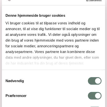
Jeg hjælper dig til at slippe for kemi og grå
samvittighed.
Denne hjemmeside bruger cookies
Lad mig inspirere dig til at få tid til hverdagslykke i
familien og give dit barn æblekinder på en ny måde.
Vi bruger cookies til at tilpasse vores indhold og
annoncer, til at vise dig funktioner til sociale medier og til
at analysere vores trafik. Vi deler også oplysninger om
Rosemaimonide.com
din brug af vores hjemmeside med vores partnere inden
for sociale medier, annonceringspartnere og
Search
Submit
analysepartnere. Vores partnere kan kombinere disse
data med andre oplysninger, du har givet dem, eller som
de har indsamlet fra din brug af deres tjenester.
Samtykkevalg
Nødvendig
Præferencer