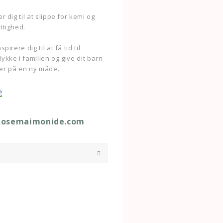
r dig til at slippe for kemi og
ttighed.
pirere dig til at få tid til
ykke i familien og give dit barn
er på en ny måde.
Rosemaimonide.com
Submit