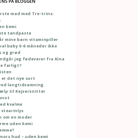
ENS PÅ BLOGGEN
rste mad med Tre-trins-
n
en kemi
ste tandpasta
år mine børn vitaminpiller
kal baby 0-6 måneder ikke
s og grød
ndgår jeg fødevarer fra Kina
e farligt?
listen
e er det nye sort
ved langtidsamning
ælp til Kejsersnitter
snot
med kvalme
 stearinlys
en om en moder
orme uden kemi
 amme?
 mors hud – uden kemi