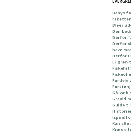
EVERGRE
Babys fø
rakette
Bleer ud
Den bed
Derfor f
Derfor s
have mo
Derfor u
Er grøn t
Fiskehit
Fiskeoli
Fordele 
Førstehj
Gå-væk-
Gravid 
Guide til
Histori
Ispindf
Kan alle
Kræs til