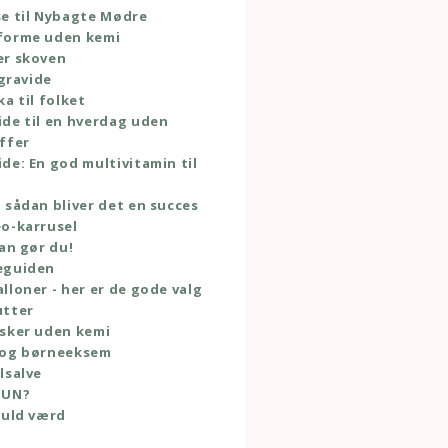
e til Nybagte Mødre
forme uden kemi
er skoven
 gravide
ka til folket
de til en hverdag uden
ffer
de: En god multivitamin til
 sådan bliver det en succes
o-karrusel
dan gør du!
eguiden
lloner - her er de gode valg
utter
sker uden kemi
 og børneeksem
lsalve
TUN?
guld værd