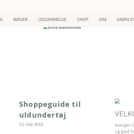
G
BØGER
UDDANNELSE
SHOP
OM
GRØN S
Shoppeguide til
VEL
uldundertøj
22. sep 2022
Mangler d
og glad f