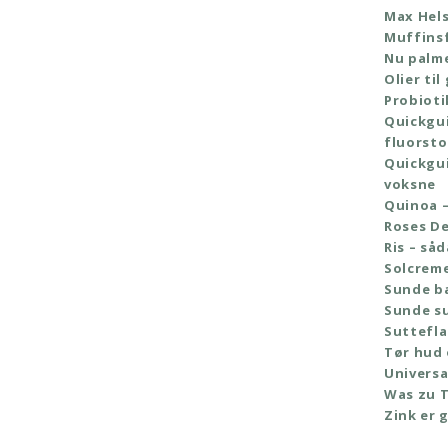
Max Hels
Muffins
Nu palm
Olier til
Probioti
Quickgui
fluorsto
Quickgui
voksne
Quinoa –
Roses De
Ris – så
Solcrem
Sunde ba
Sunde s
Suttefla
Tør hud
Universa
Was zu 
Zink er 