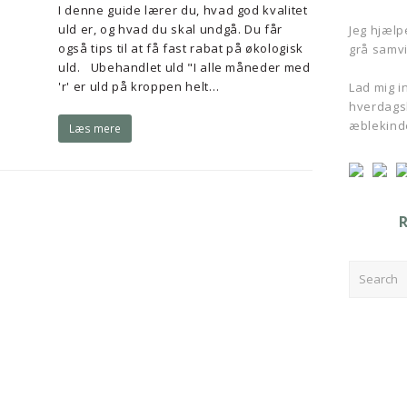
I denne guide lærer du, hvad god kvalitet
uld er, og hvad du skal undgå. Du får
Jeg hjælpe
også tips til at få fast rabat på økologisk
grå samvi
uld. Ubehandlet uld "I alle måneder med
'r' er uld på kroppen helt…
Lad mig ins
hverdagsl
æblekind
Læs mere
Search