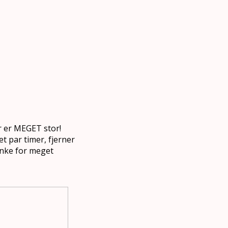
r er MEGET stor!
t par timer, fjerner
ænke for meget