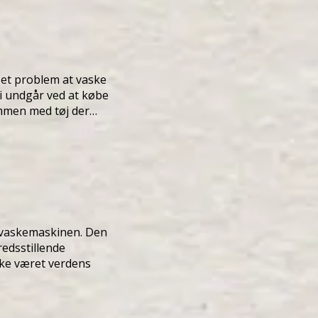
et problem at vaske
vi undgår ved at købe
sammen med tøj der…
 vaskemaskinen. Den
redsstillende
kke været verdens