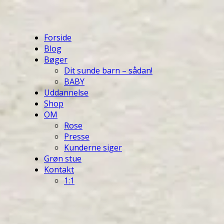
Forside
Blog
Bøger
Dit sunde barn – sådan!
BABY
Uddannelse
Shop
OM
Rose
Presse
Kunderne siger
Grøn stue
Kontakt
1:1