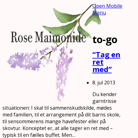
Open Mobile
Menu
to-go
“Tag en
ret
med”
8. jul 2013
Du kender
garntrisse
situationen: I skal til sammenskudskilde, mødes
med familien, til et arrangement på dit barns skole,
til sensommerens mange havefester eller på
skovtur. Konceptet er, at alle tager en ret med –
typisk til en fælles buffet. Men…