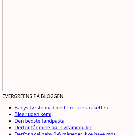
EVERGREENS PÅ BLOGGEN
Babys første mad med Tre-trins-raketten
Bleer uden kemi
Den bedste tandpasta
Derfor får mine børn vitaminpiller
Derfor skal baby 0-6 måneder ikke have mos