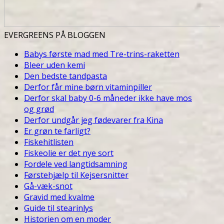
EVERGREENS PÅ BLOGGEN
Babys første mad med Tre-trins-raketten
Bleer uden kemi
Den bedste tandpasta
Derfor får mine børn vitaminpiller
Derfor skal baby 0-6 måneder ikke have mos
og grød
Derfor undgår jeg fødevarer fra Kina
Er grøn te farligt?
Fiskehitlisten
Fiskeolie er det nye sort
Fordele ved langtidsamning
Førstehjælp til Kejsersnitter
Gå-væk-snot
Gravid med kvalme
Guide til stearinlys
Historien om en moder