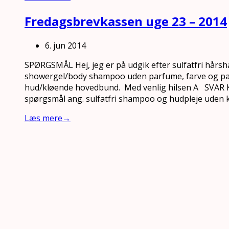
Fredagsbrevkassen uge 23 – 2014
6. jun 2014
SPØRGSMÅL Hej, jeg er på udgik efter sulfatfri hår
showergel/body shampoo uden parfume, farve og para
hud/kløende hovedbund. Med venlig hilsen A SVAR K
spørgsmål ang. sulfatfri shampoo og hudpleje uden 
Læs mere
→