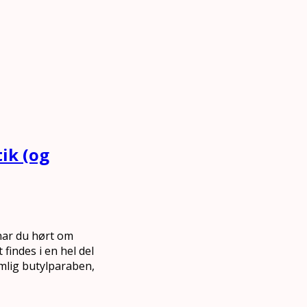
ik (og
har du hørt om
indes i en hel del
emlig butylparaben,