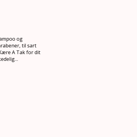
shampoo og
bener, til sart
ære A Tak for dit
kedelig…