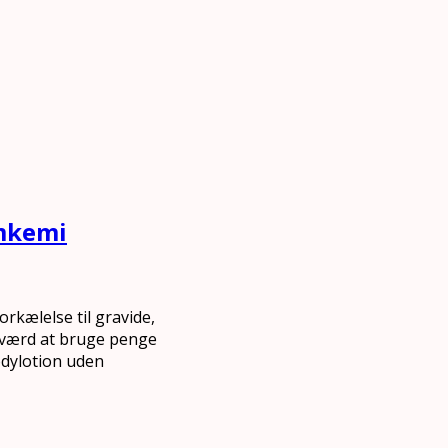
emkemi
rkælelse til gravide,
 værd at bruge penge
bodylotion uden