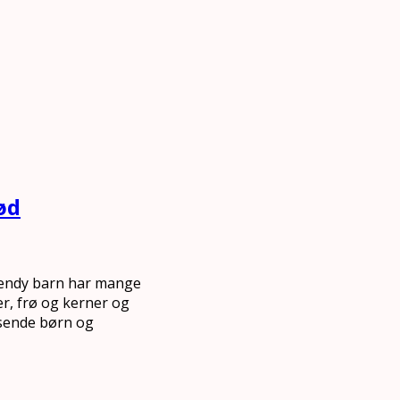
ød
trendy barn har mange
r, frø og kerner og
isende børn og