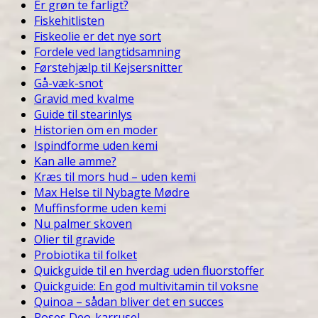
Er grøn te farligt?
Fiskehitlisten
Fiskeolie er det nye sort
Fordele ved langtidsamning
Førstehjælp til Kejsersnitter
Gå-væk-snot
Gravid med kvalme
Guide til stearinlys
Historien om en moder
Ispindforme uden kemi
Kan alle amme?
Kræs til mors hud – uden kemi
Max Helse til Nybagte Mødre
Muffinsforme uden kemi
Nu palmer skoven
Olier til gravide
Probiotika til folket
Quickguide til en hverdag uden fluorstoffer
Quickguide: En god multivitamin til voksne
Quinoa – sådan bliver det en succes
Roses Deo-karrusel