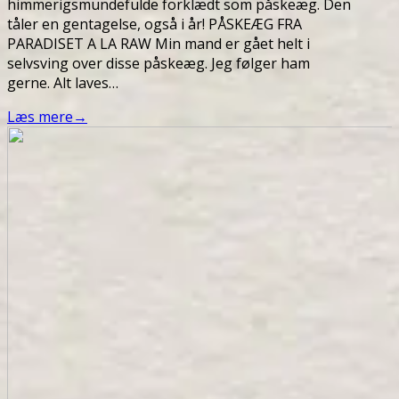
himmerigsmundefulde forklædt som påskeæg. Den
tåler en gentagelse, også i år! PÅSKEÆG FRA
PARADISET A LA RAW Min mand er gået helt i
selvsving over disse påskeæg. Jeg følger ham
gerne. Alt laves…
Læs mere
→