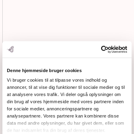
Velkommen
Denne hjemmeside bruger cookies
Vi bruger cookies til at tilpasse vores indhold og
Mangler du overskud til at skabe en sund og glad
annoncer, til at vise dig funktioner til sociale medier og til
familie?
at analysere vores trafik. Vi deler også oplysninger om
din brug af vores hjemmeside med vores partnere inden
Jeg hjælper dig til at slippe for kemi og grå
for sociale medier, annonceringspartnere og
samvittighed.
analysepartnere. Vores partnere kan kombinere disse
data med andre oplysninger, du har givet dem, eller som
Lad mig inspirere dig til at få tid til hverdagslykke i
de har indsamlet fra din brug af deres tjenester.
familien og give dit barn æblekinder på en ny måde.