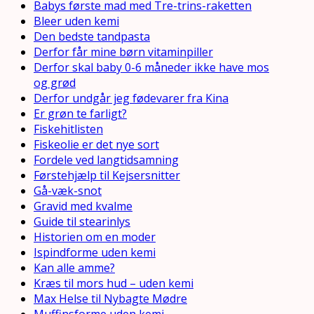
Babys første mad med Tre-trins-raketten
Bleer uden kemi
Den bedste tandpasta
Derfor får mine børn vitaminpiller
Derfor skal baby 0-6 måneder ikke have mos
og grød
Derfor undgår jeg fødevarer fra Kina
Er grøn te farligt?
Fiskehitlisten
Fiskeolie er det nye sort
Fordele ved langtidsamning
Førstehjælp til Kejsersnitter
Gå-væk-snot
Gravid med kvalme
Guide til stearinlys
Historien om en moder
Ispindforme uden kemi
Kan alle amme?
Kræs til mors hud – uden kemi
Max Helse til Nybagte Mødre
Muffinsforme uden kemi