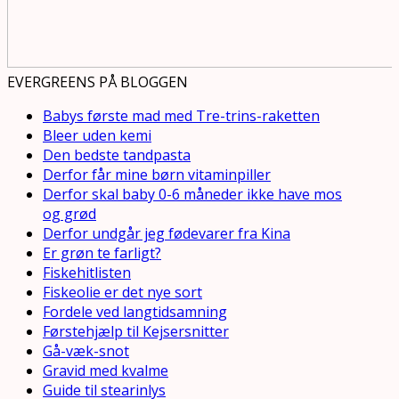
EVERGREENS PÅ BLOGGEN
Babys første mad med Tre-trins-raketten
Bleer uden kemi
Den bedste tandpasta
Derfor får mine børn vitaminpiller
Derfor skal baby 0-6 måneder ikke have mos
og grød
Derfor undgår jeg fødevarer fra Kina
Er grøn te farligt?
Fiskehitlisten
Fiskeolie er det nye sort
Fordele ved langtidsamning
Førstehjælp til Kejsersnitter
Gå-væk-snot
Gravid med kvalme
Guide til stearinlys