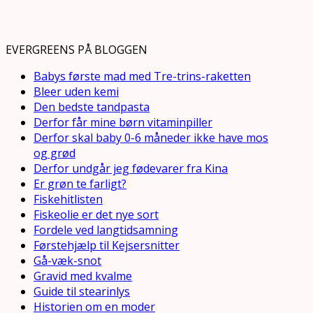
EVERGREENS PÅ BLOGGEN
Babys første mad med Tre-trins-raketten
Bleer uden kemi
Den bedste tandpasta
Derfor får mine børn vitaminpiller
Derfor skal baby 0-6 måneder ikke have mos
og grød
Derfor undgår jeg fødevarer fra Kina
Er grøn te farligt?
Fiskehitlisten
Fiskeolie er det nye sort
Fordele ved langtidsamning
Førstehjælp til Kejsersnitter
Gå-væk-snot
Gravid med kvalme
Guide til stearinlys
Historien om en moder