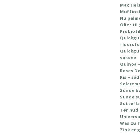
Max Hels
Muffins
Nu palm
Olier til
Probioti
Quickgui
fluorsto
Quickgui
voksne
Quinoa –
Roses De
Ris – så
Solcrem
Sunde ba
Sunde s
Suttefla
Tør hud
Universa
Was zu 
Zink er 