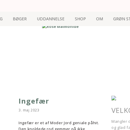
G
BØGER
UDDANNELSE
SHOP
OM
GRØN S
Ingefær
VEL
3. maj 2023
Mangler d
Ingefær er et af Moder Jord geniale påhit.
og glad f
Den knoldede rod gemmer på ikke