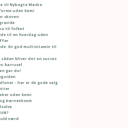
e til Nybagte Mødre
forme uden kemi
er skoven
 gravide
ka til folket
de til en hverdag uden
ffer
de: En god multivitamin til
 sådan bliver det en succes
o-karrusel
dan gør du!
eguiden
lloner - her er de gode valg
utter
sker uden kemi
 og børneeksem
lsalve
TUN?
guld værd