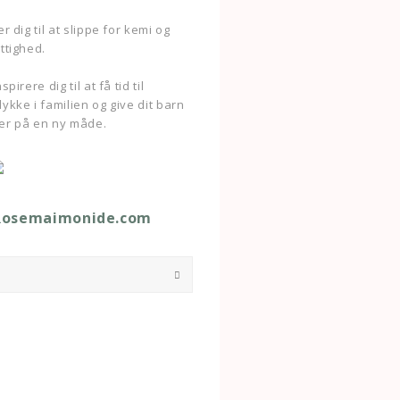
r dig til at slippe for kemi og
ttighed.
pirere dig til at få tid til
ykke i familien og give dit barn
er på en ny måde.
Rosemaimonide.com
Submit