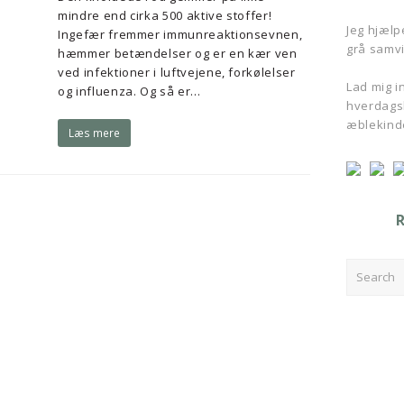
mindre end cirka 500 aktive stoffer!
Jeg hjælpe
Ingefær fremmer immunreaktionsevnen,
grå samvi
hæmmer betændelser og er en kær ven
ved infektioner i luftvejene, forkølelser
Lad mig ins
og influenza. Og så er…
hverdagsl
æblekind
Læs mere
Search