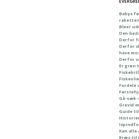
EVERGRE
Babys fø
rakette
Bleer ud
Den bed
Derfor f
Derfor s
have mo
Derfor u
Er grøn t
Fiskehit
Fiskeoli
Fordele 
Førstehj
Gå-væk-
Gravid 
Guide til
Histori
Ispindf
Kan alle
Kræs til