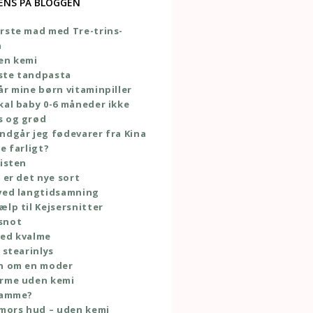
ENS PÅ BLOGGEN
rste mad med Tre-trins-
n
en kemi
ste tandpasta
år mine børn vitaminpiller
kal baby 0-6 måneder ikke
s og grød
ndgår jeg fødevarer fra Kina
e farligt?
listen
e er det nye sort
ved langtidsamning
ælp til Kejsersnitter
snot
med kvalme
 stearinlys
en om en moder
orme uden kemi
 amme?
 mors hud – uden kemi