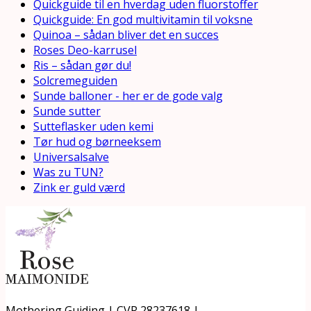
Quickguide til en hverdag uden fluorstoffer
Quickguide: En god multivitamin til voksne
Quinoa – sådan bliver det en succes
Roses Deo-karrusel
Ris – sådan gør du!
Solcremeguiden
Sunde balloner - her er de gode valg
Sunde sutter
Sutteflasker uden kemi
Tør hud og børneeksem
Universalsalve
Was zu TUN?
Zink er guld værd
Mothering Guiding | CVR 28237618 |