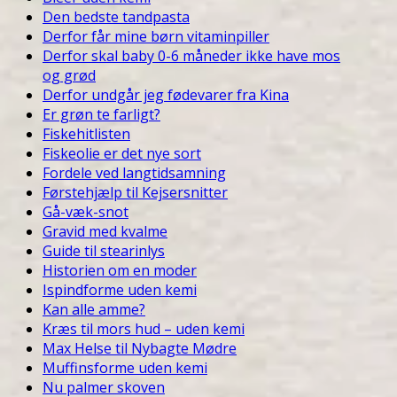
Den bedste tandpasta
Derfor får mine børn vitaminpiller
Derfor skal baby 0-6 måneder ikke have mos
og grød
Derfor undgår jeg fødevarer fra Kina
Er grøn te farligt?
Fiskehitlisten
Fiskeolie er det nye sort
Fordele ved langtidsamning
Førstehjælp til Kejsersnitter
Gå-væk-snot
Gravid med kvalme
Guide til stearinlys
Historien om en moder
Ispindforme uden kemi
Kan alle amme?
Kræs til mors hud – uden kemi
Max Helse til Nybagte Mødre
Muffinsforme uden kemi
Nu palmer skoven