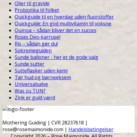
Olier til gravide
Probiotika til folket
Quickguide til en hverdag uden fluorstoffer
Quickguide: En god multivitamin til voksne
Quinoa – sådan bliver det en succes
Roses Deo-karrusel
Ris – sådan gør du!
Solcremeguiden
Sunde balloner - her er de gode valg
Sunde sutter
Sutteflasker uden kemi
Tør hud og børneeksem
Universalsalve
Was zu TUN?
Zink er guld værd
Mothering Guiding | CVR 28237618 |
rose@rosemaimonide.com |
Handelsbetingelser
Copyright 2026 – Rose Maimonide. All Rights