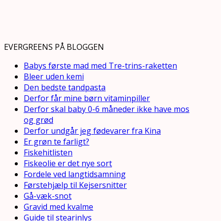
EVERGREENS PÅ BLOGGEN
Babys første mad med Tre-trins-raketten
Bleer uden kemi
Den bedste tandpasta
Derfor får mine børn vitaminpiller
Derfor skal baby 0-6 måneder ikke have mos
og grød
Derfor undgår jeg fødevarer fra Kina
Er grøn te farligt?
Fiskehitlisten
Fiskeolie er det nye sort
Fordele ved langtidsamning
Førstehjælp til Kejsersnitter
Gå-væk-snot
Gravid med kvalme
Guide til stearinlys