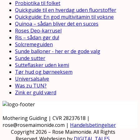
Probiotika til folket
Quickguide til en hverdag uden fluorstoffer
Quickguide: En god multivitamin til voksne
Quinoa – sådan bliver det en succes
Roses Deo-karrusel
Ris – sådan gør du!
Solcremeguiden
Sunde balloner - her er de gode valg
Sunde sutter
Sutteflasker uden kemi
Tør hud og børneeksem
Universalsalve
Was zu TUN?
Zink er guld værd
Mothering Guiding | CVR 28237618 |
rose@rosemaimonide.com |
Handelsbetingelser
Copyright 2026 – Rose Maimonide. All Rights
Reserved. Webdesign by
DIGITAL TALES.