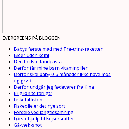
EVERGREENS PÅ BLOGGEN
Babys første mad med Tre-trins-raketten
Bleer uden kemi
Den bedste tandpasta
Derfor får mine børn vitaminpiller
Derfor skal baby 0-6 måneder ikke have mos
og grød
Derfor undgår jeg fødevarer fra Kina
Er grøn te farligt?
Fiskehitlisten
Fiskeolie er det nye sort
Fordele ved langtidsamning
Førstehjælp til Kejsersnitter
Gå-væk-snot