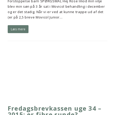
Forstoppelse barn SPØRGSMÅL Hej Rose Imod min vilje
blev min søn på 3 år sat i Movicol behandling i december
og er det stadig. Når vi er ved at kunne trappe ud af det
(er på 2,5 breve Movicol Junior…
Læs mere
Fredagsbrevkassen uge 34 –
2015: er fibre sunde?