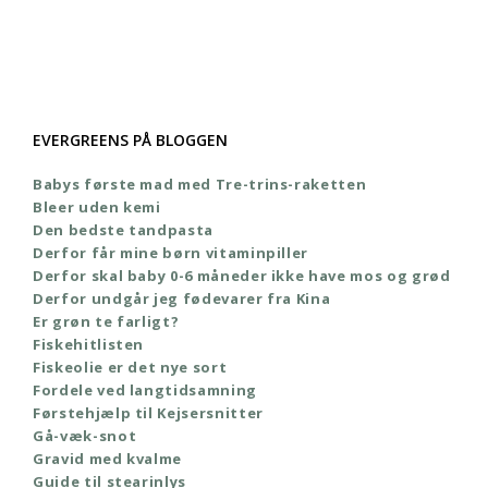
EVERGREENS PÅ BLOGGEN
Babys første mad med Tre-trins-raketten
Bleer uden kemi
Den bedste tandpasta
Derfor får mine børn vitaminpiller
Derfor skal baby 0-6 måneder ikke have mos og grød
Derfor undgår jeg fødevarer fra Kina
Er grøn te farligt?
Fiskehitlisten
Fiskeolie er det nye sort
Fordele ved langtidsamning
Førstehjælp til Kejsersnitter
Gå-væk-snot
Gravid med kvalme
Guide til stearinlys