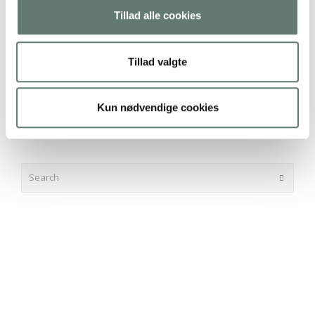
Jeg hjælper dig til at slippe for kemi og grå samvittighed.
Tillad alle cookies
Lad mig inspirere dig til at få tid til hverdagslykke i
familien og give dit barn æblekinder på en ny måde.
Tillad valgte
Kun nødvendige cookies
Rosemaimonide.com
Search
Submit