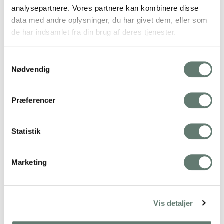
analysepartnere. Vores partnere kan kombinere disse
data med andre oplysninger, du har givet dem, eller som
de har indsamlet fra din brug af deres tjenester.
Samtykkevalg
Nødvendig
Præferencer
Statistik
Marketing
VELKOMMEN
Vis detaljer
Mangler du overskud til at skabe en sund og glad familie?