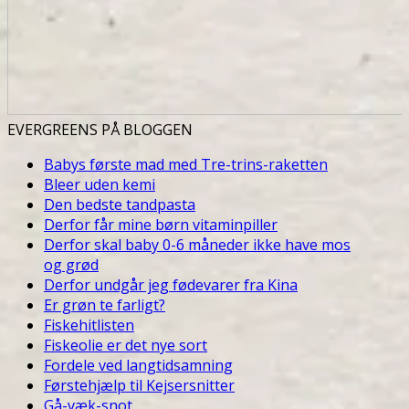
EVERGREENS PÅ BLOGGEN
Babys første mad med Tre-trins-raketten
Bleer uden kemi
Den bedste tandpasta
Derfor får mine børn vitaminpiller
Derfor skal baby 0-6 måneder ikke have mos
og grød
Derfor undgår jeg fødevarer fra Kina
Er grøn te farligt?
Fiskehitlisten
Fiskeolie er det nye sort
Fordele ved langtidsamning
Førstehjælp til Kejsersnitter
Gå-væk-snot