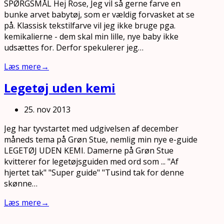
SPØRGSMÅL Hej Rose, Jeg vil så gerne farve en
bunke arvet babytøj, som er vældig forvasket at se
på. Klassisk tekstilfarve vil jeg ikke bruge pga.
kemikalierne - dem skal min lille, nye baby ikke
udsættes for. Derfor spekulerer jeg…
Læs mere
→
Legetøj uden kemi
25. nov 2013
Jeg har tyvstartet med udgivelsen af december
måneds tema på Grøn Stue, nemlig min nye e-guide
LEGETØJ UDEN KEMI. Damerne på Grøn Stue
kvitterer for legetøjsguiden med ord som ... "Af
hjertet tak" "Super guide" "Tusind tak for denne
skønne…
Læs mere
→