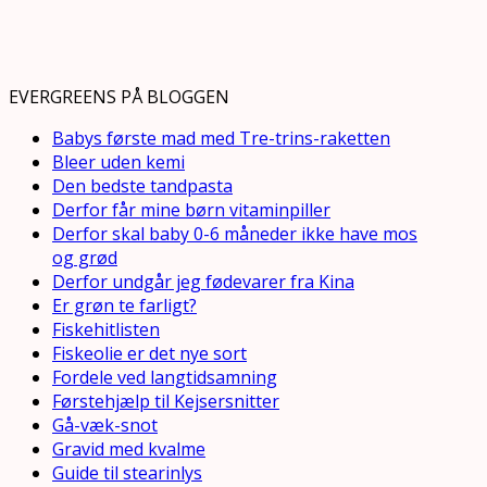
EVERGREENS PÅ BLOGGEN
Babys første mad med Tre-trins-raketten
Bleer uden kemi
Den bedste tandpasta
Derfor får mine børn vitaminpiller
Derfor skal baby 0-6 måneder ikke have mos
og grød
Derfor undgår jeg fødevarer fra Kina
Er grøn te farligt?
Fiskehitlisten
Fiskeolie er det nye sort
Fordele ved langtidsamning
Førstehjælp til Kejsersnitter
Gå-væk-snot
Gravid med kvalme
Guide til stearinlys