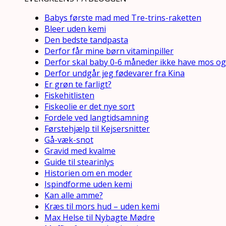
Babys første mad med Tre-trins-raketten
Bleer uden kemi
Den bedste tandpasta
Derfor får mine børn vitaminpiller
Derfor skal baby 0-6 måneder ikke have mos og
Derfor undgår jeg fødevarer fra Kina
Er grøn te farligt?
Fiskehitlisten
Fiskeolie er det nye sort
Fordele ved langtidsamning
Førstehjælp til Kejsersnitter
Gå-væk-snot
Gravid med kvalme
Guide til stearinlys
Historien om en moder
Ispindforme uden kemi
Kan alle amme?
Kræs til mors hud – uden kemi
Max Helse til Nybagte Mødre