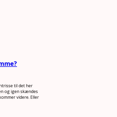
jemme?
risse til det her
gen og igen skændes
kommer videre. Eller