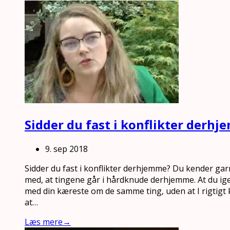
Sidder du fast i konflikter derh
9. sep 2018
Sidder du fast i konflikter derhjemme? Du kender garnt
med, at tingene går i hårdknude derhjemme. At du i
med din kæreste om de samme ting, uden at I rigtigt 
at…
Læs mere
→