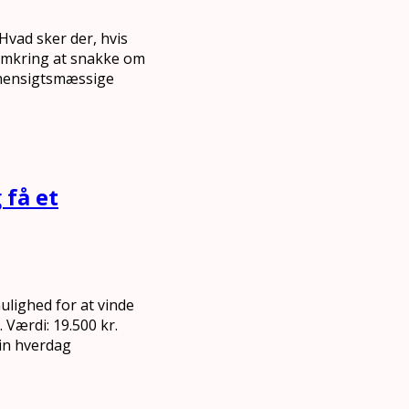
Hvad sker der, hvis
 omkring at snakke om
uhensigtsmæssige
 få et
ighed for at vinde
 Værdi: 19.500 kr.
din hverdag