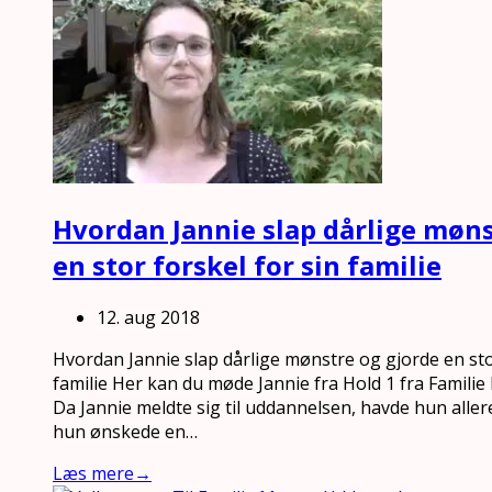
Hvordan Jannie slap dårlige møns
en stor forskel for sin familie
12. aug 2018
Hvordan Jannie slap dårlige mønstre og gjorde en stor
familie Her kan du møde Jannie fra Hold 1 fra Famili
Da Jannie meldte sig til uddannelsen, havde hun aller
hun ønskede en…
Læs mere
→