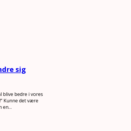
ndre sig
l blive bedre i vores
g!” Kunne det være
om en…