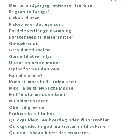
Derfor undgår jeg fødevarer fra Kina
Er grøn te farligt?
Fiskehitlisten
Fiskeolie er det nye sort
Fordele ved langtidsamning
Førstehjælp til Kejsersnitter
Gå-væk-snot
Gravid med kvalme
Guide til stearinlys
Historien om en moder
Ispindforme uden kemi
Kan alle amme?
Kræs til mors hud – uden kemi
Max Helse til Nybagte Mødre
Muffinsforme uden kemi
Nu palmer skoven
Olier til gravide
Probiotika til folket
Quickguide til en hverdag uden fluorstoffer
Quickguide: En god multivitamin til voksne
Quinoa – sådan bliver det en succes