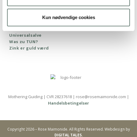
Solcremeguiden
Sunde balloner - her er de gode valg
Sunde sutter
Kun nødvendige cookies
Sutteflasker uden kemi
Tør hud og børneeksem
Universalsalve
Was zu TUN?
Zink er guld værd
Mothering Guiding | CVR 28237618 | rose@rosemaimonide.com |
Handelsbetingelser
Copyright 2026 – Rose Maimonide. All Rights Reserved. Webdesign by
DIGITAL TALES.