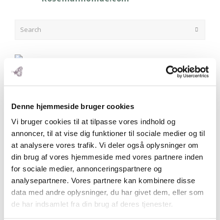
Search
Submit
Denne hjemmeside bruger cookies
Vi bruger cookies til at tilpasse vores indhold og
annoncer, til at vise dig funktioner til sociale medier og til
EVERGREENS PÅ BLOGGEN
at analysere vores trafik. Vi deler også oplysninger om
Babys første mad med Tre-trins-raketten
din brug af vores hjemmeside med vores partnere inden
Bleer uden kemi
for sociale medier, annonceringspartnere og
Den bedste tandpasta
analysepartnere. Vores partnere kan kombinere disse
Derfor får mine børn vitaminpiller
data med andre oplysninger, du har givet dem, eller som
Derfor skal baby 0-6 måneder ikke have mos og grød
de har indsamlet fra din brug af deres tjenester.
Derfor undgår jeg fødevarer fra Kina
Er grøn te farligt?