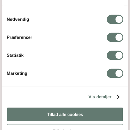
Samtykkevalg
Nødvendig
Præferencer
Statistik
Marketing
Vis detaljer
Downloads
:
full (980x400)
|
medium (300x122)
|
thumbnail (150x150)
Tillad alle cookies