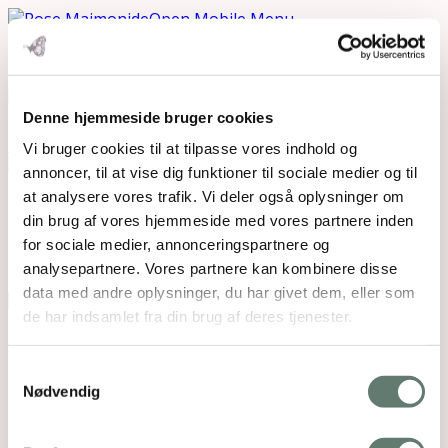
Open Mobile Menu
Denne hjemmeside bruger cookies
Downloads
:
full (1124x1471)
|
large (782x1024)
|
medium (229x300)
|
thumbnail (150x150)
Vi bruger cookies til at tilpasse vores indhold og
annoncer, til at vise dig funktioner til sociale medier og til
at analysere vores trafik. Vi deler også oplysninger om
Mothering Guiding | CVR 28237618 |
din brug af vores hjemmeside med vores partnere inden
rose@rosemaimonide.com |
Handelsbetingelser
for sociale medier, annonceringspartnere og
Copyright 2026 – Rose Maimonide. All Rights
analysepartnere. Vores partnere kan kombinere disse
Reserved. Webdesign by
DIGITAL TALES.
data med andre oplysninger, du har givet dem, eller som
de har indsamlet fra din brug af deres tjenester.
Back To Top
×
Samtykkevalg
Nødvendig