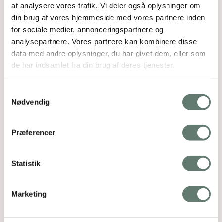
at analysere vores trafik. Vi deler også oplysninger om
K-vitamin til nyfødte
din brug af vores hjemmeside med vores partnere inden
Vandafgang og fostervand
for sociale medier, annonceringspartnere og
Du får også dette, som du også kan få
analysepartnere. Vores partnere kan kombinere disse
brug for:
data med andre oplysninger, du har givet dem, eller som
de har indsamlet fra din brug af deres tjenester.
Problemknuser til gravide med kvalme
Problemknuser om ødemer
Samtykkevalg
Brevkasse: Spørg Grøn Stues jordemoder
Nødvendig
Tara Ravn
Guide om jern / jernmangel
Tandpasta til gravide
Præferencer
Lydfil: Slip din frygt og bekymring
Kaffe for gravide
Te til gravide
Statistik
Om detox og vægttab for gravide
Shoppeguide til undertøj til gravide
Grøn Stue-rabat: En Anden Start v. doula
Marketing
Astrid Givard og Naturlig Fødsel v. jordemoder
Tara Ravn