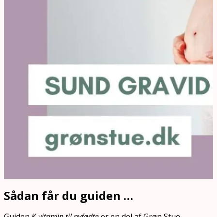
Sådan får du guiden …
Guiden
K-vitamin til nyfødte
er en del af Grøn Stue –