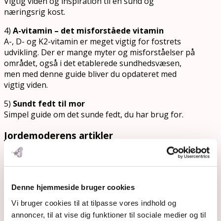
Vigtig viden og inspiration til en sund og
næringsrig kost.
4)
A-vitamin – det misforståede vitamin
A-, D- og K2-vitamin er meget vigtig for fostrets
udvikling. Der er mange myter og misforståelser på
området, også i det etablerede sundhedsvæsen,
men med denne guide bliver du opdateret med
vigtig viden.
5)
Sundt fedt til mor
Simpel guide om det sunde fedt, du har brug for.
Jordemoderens artikler
Du får flere artikler fra jordemoder Amalie Lyngbo
Henningsen:
Informeret samtykke
Denne hjemmeside bruger cookies
Alkohol
Vi bruger cookies til at tilpasse vores indhold og
Igangsættelse
annoncer, til at vise dig funktioner til sociale medier og til
Sen afnavling og lotusfødsel