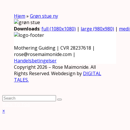
Hjem
»
Grøn stue ny
Downloads
:
full (1080x1080)
|
large (980x980)
|
medi
Mothering Guiding | CVR 28237618 |
rose@rosemaimonide.com |
Handelsbetingelser
Copyright 2026 – Rose Maimonide. All
Rights Reserved. Webdesign by
DIGITAL
TALES.
Back To Top
×