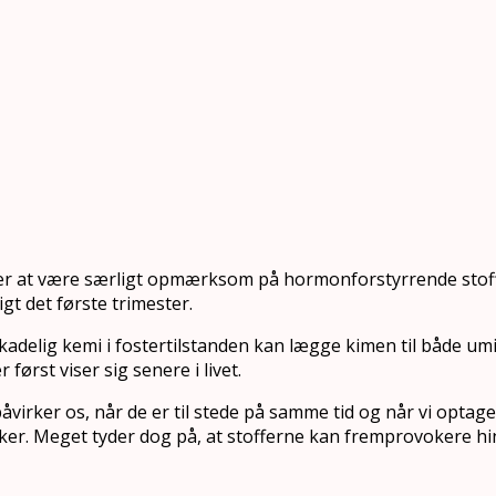
 er at være særligt opmærksom på hormonforstyrrende stoffe
igt det første trimester.
 skadelig kemi i fostertilstanden kan lægge kimen til både u
ørst viser sig senere i livet.
påvirker os, når de er til stede på samme tid og når vi optag
kker. Meget tyder dog på, at stofferne kan fremprovokere h