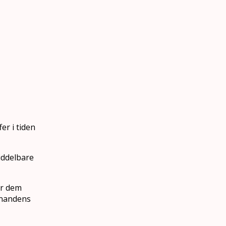
r i tiden
middelbare
er dem
inandens