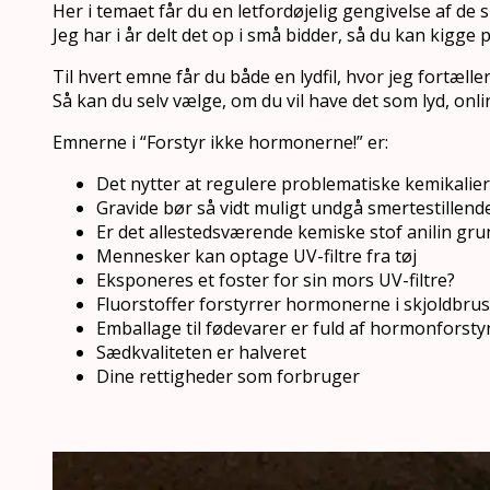
Her i temaet får du en letfordøjelig gengivelse af de 
Jeg har i år delt det op i små bidder, så du kan kigge 
Til hvert emne får du
både en lydfil, hvor jeg fortæll
Så kan du selv vælge, om du vil have det som lyd, onlin
Emnerne i “Forstyr ikke hormonerne!” er:
Det nytter at regulere problematiske kemikalier
Gravide bør så vidt muligt undgå smertestillend
Er det allestedsværende kemiske stof anilin grun
Mennesker kan optage UV-filtre fra tøj
Eksponeres et foster for sin mors UV-filtre?
Fluorstoffer forstyrrer hormonerne i skjoldbrus
Emballage til fødevarer er fuld af hormonforsty
Sædkvaliteten er halveret
Dine rettigheder som forbruger