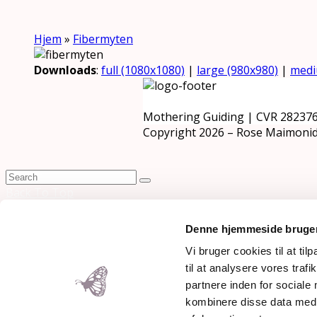
Hjem
»
Fibermyten
Downloads
:
full (1080x1080)
|
large (980x980)
|
medi
Mothering Guiding | CVR 28237
Copyright 2026 – Rose Maimonid
Back To Top
×
Denne hjemmeside bruger
Vi bruger cookies til at til
til at analysere vores tra
partnere inden for sociale
kombinere disse data med a