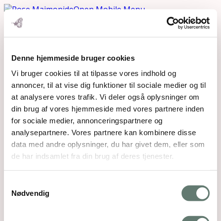
Open Mobile Menu
gron-stue-small
Denne hjemmeside bruger cookies
Vi bruger cookies til at tilpasse vores indhold og
annoncer, til at vise dig funktioner til sociale medier og til
Downloads
:
full (980x200)
|
medium (300x61)
|
thumbnail (150x150)
at analysere vores trafik. Vi deler også oplysninger om
din brug af vores hjemmeside med vores partnere inden
for sociale medier, annonceringspartnere og
Mothering Guiding | CVR 28237618 |
analysepartnere. Vores partnere kan kombinere disse
rose@rosemaimonide.com |
Handelsbetingelser
data med andre oplysninger, du har givet dem, eller som
Copyright 2026 – Rose Maimonide. All Rights
de har indsamlet fra din brug af deres tjenester.
Reserved. Webdesign by
DIGITAL TALES.
Samtykkevalg
Back To Top
Nødvendig
×