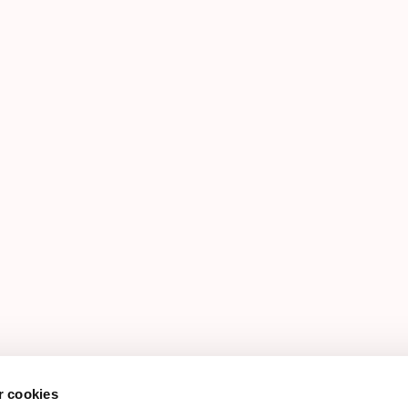
-baggrund
 cookies