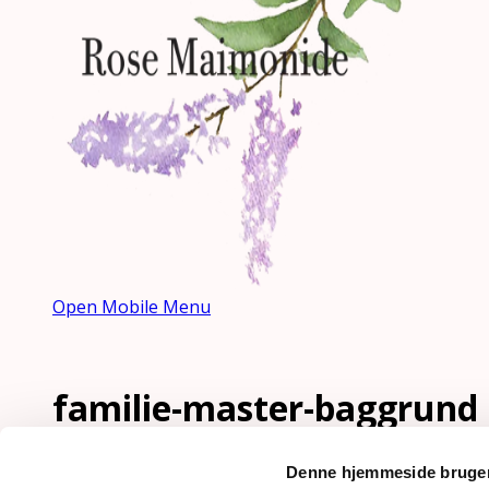
Open Mobile Menu
familie-master-baggrund
Hjem
»
Familie Master Uddannelsen
»
familie-master
Denne hjemmeside bruger