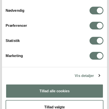
Samtykkevalg
Nødvendig
Præferencer
Statistik
Marketing
Downloads
:
full (1080x1080)
|
large (980x980)
|
medium
(300x300)
|
thumbnail (150x150)
Vis detaljer
Tillad alle cookies
Tillad valgte