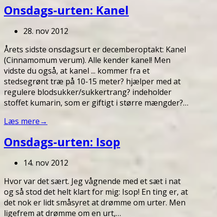
Onsdags-urten: Kanel
28. nov 2012
Årets sidste onsdagsurt er decemberoptakt: Kanel
(Cinnamomum verum). Alle kender kanel! Men
vidste du også, at kanel ... kommer fra et
stedsegrønt træ på 10-15 meter? hjælper med at
regulere blodsukker/sukkertrang? indeholder
stoffet kumarin, som er giftigt i større mængder?…
Læs mere
→
Onsdags-urten: Isop
14. nov 2012
Hvor var det sært. Jeg vågnende med et sæt i nat
og så stod det helt klart for mig: Isop! En ting er, at
det nok er lidt småsyret at drømme om urter. Men
ligefrem at drømme om en urt,…