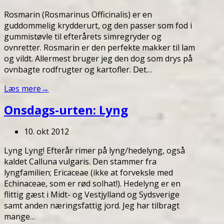
Rosmarin (Rosmarinus Officinalis) er en
guddommelig krydderurt, og den passer som fod i
gummistøvle til efterårets simregryder og
ovnretter. Rosmarin er den perfekte makker til lam
og vildt. Allermest bruger jeg den dog som drys på
ovnbagte rodfrugter og kartofler. Det…
Læs mere
→
Onsdags-urten: Lyng
10. okt 2012
Lyng Lyng! Efterår rimer på lyng/hedelyng, også
kaldet Calluna vulgaris. Den stammer fra
lyngfamilien; Ericaceae (ikke at forveksle med
Echinaceae, som er rød solhat!). Hedelyng er en
flittig gæst i Midt- og Vestjylland og Sydsverige
samt anden næringsfattig jord. Jeg har tilbragt
mange…