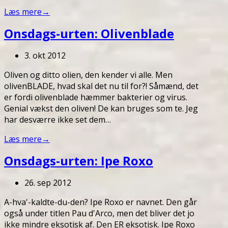
Læs mere
→
Onsdags-urten: Olivenblade
3. okt 2012
Oliven og ditto olien, den kender vi alle. Men
olivenBLADE, hvad skal det nu til for?! Såmænd, det
er fordi olivenblade hæmmer bakterier og virus.
Genial vækst den oliven! De kan bruges som te. Jeg
har desværre ikke set dem…
Læs mere
→
Onsdags-urten: Ipe Roxo
26. sep 2012
A-hva'-kaldte-du-den? Ipe Roxo er navnet. Den går
også under titlen Pau d'Arco, men det bliver det jo
ikke mindre eksotisk af. Den ER eksotisk. Ipe Roxo