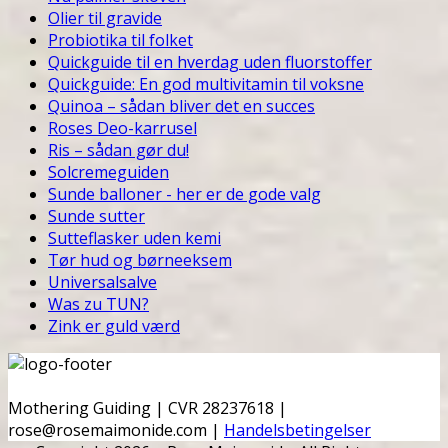
Olier til gravide
Probiotika til folket
Quickguide til en hverdag uden fluorstoffer
Quickguide: En god multivitamin til voksne
Quinoa – sådan bliver det en succes
Roses Deo-karrusel
Ris – sådan gør du!
Solcremeguiden
Sunde balloner - her er de gode valg
Sunde sutter
Sutteflasker uden kemi
Tør hud og børneeksem
Universalsalve
Was zu TUN?
Zink er guld værd
Mothering Guiding | CVR 28237618 |
rose@rosemaimonide.com |
Handelsbetingelser