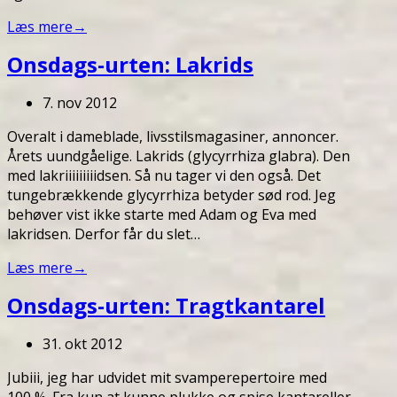
Læs mere
→
Onsdags-urten: Lakrids
7. nov 2012
Overalt i dameblade, livsstilsmagasiner, annoncer.
Årets uundgåelige. Lakrids (glycyrrhiza glabra). Den
med lakriiiiiiiiidsen. Så nu tager vi den også. Det
tungebrækkende glycyrrhiza betyder sød rod. Jeg
behøver vist ikke starte med Adam og Eva med
lakridsen. Derfor får du slet…
Læs mere
→
Onsdags-urten: Tragtkantarel
31. okt 2012
Jubiii, jeg har udvidet mit svamperepertoire med
100 %. Fra kun at kunne plukke og spise kantareller