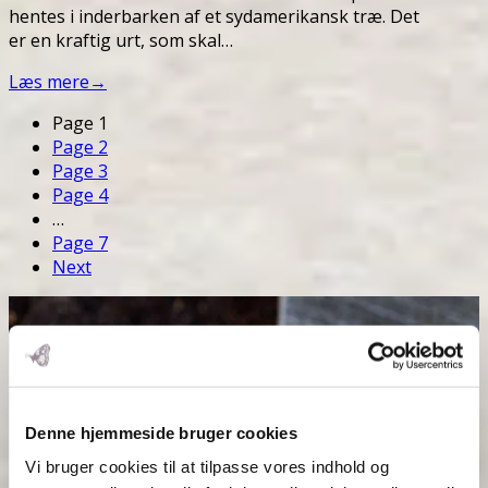
hentes i inderbarken af et sydamerikansk træ. Det
er en kraftig urt, som skal…
Læs mere
→
Page
1
Page
2
Page
3
Page
4
…
Page
7
Next
Denne hjemmeside bruger cookies
Vi bruger cookies til at tilpasse vores indhold og