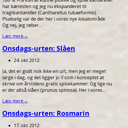
har kæresten og jeg nu ekspanderet til
tragtkantareller (Cantharellus tubaeformis).
Pludselig var de der her i vores nye lokalområde.
Og nej, jeg røber…
Læs mere
→
Onsdags-urten: Slåen
24. okt 2012
Ja, det er godt nok ikke en urt, men jeg er meget
large i dag, og det ligger jo li'som i konceptet at
skrive om årstidens gratis spisekammer. Og lige nu
er der altså slåen (prunus spinosa). Her i vores…
Læs mere
→
Onsdags-urten: Rosmarin
17. okt 2012