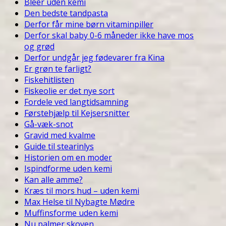
Bleer uden kemi
Den bedste tandpasta
Derfor får mine børn vitaminpiller
Derfor skal baby 0-6 måneder ikke have mos
og grød
Derfor undgår jeg fødevarer fra Kina
Er grøn te farligt?
Fiskehitlisten
Fiskeolie er det nye sort
Fordele ved langtidsamning
Førstehjælp til Kejsersnitter
Gå-væk-snot
Gravid med kvalme
Guide til stearinlys
Historien om en moder
Ispindforme uden kemi
Kan alle amme?
Kræs til mors hud – uden kemi
Max Helse til Nybagte Mødre
Muffinsforme uden kemi
Nu palmer skoven