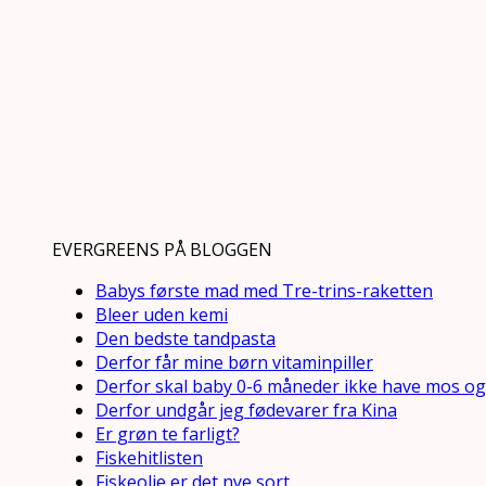
EVERGREENS PÅ BLOGGEN
Babys første mad med Tre-trins-raketten
Bleer uden kemi
Den bedste tandpasta
Derfor får mine børn vitaminpiller
Derfor skal baby 0-6 måneder ikke have mos og
Derfor undgår jeg fødevarer fra Kina
Er grøn te farligt?
Fiskehitlisten
Fiskeolie er det nye sort