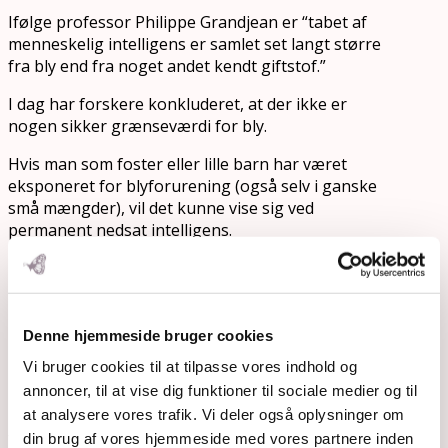
Ifølge professor Philippe Grandjean er “tabet af
menneskelig intelligens er samlet set langt større
fra bly end fra noget andet kendt giftstof.”
I dag har forskere konkluderet, at der ikke er
nogen sikker grænseværdi for bly.
Hvis man som foster eller lille barn har været
eksponeret for blyforurening (også selv i ganske
små mængder), vil det kunne vise sig ved
permanent nedsat intelligens.
Bly giver simpelthen regulært “kemisk
hjernesvind”, og følgevirkningerne er ofte
livsvarige.
Det er især de dele af hjernen, som er relaterede til
Denne hjemmeside bruger cookies
intelligens, impulsivitet, humør og adfærd, som
Vi bruger cookies til at tilpasse vores indhold og
ikke udvikles fuldt ud.
annoncer, til at vise dig funktioner til sociale medier og til
Eksponering for bly i fostertilstanden eller den
at analysere vores trafik. Vi deler også oplysninger om
tidlige barndom giver også dokumenteret øget
din brug af vores hjemmeside med vores partnere inden