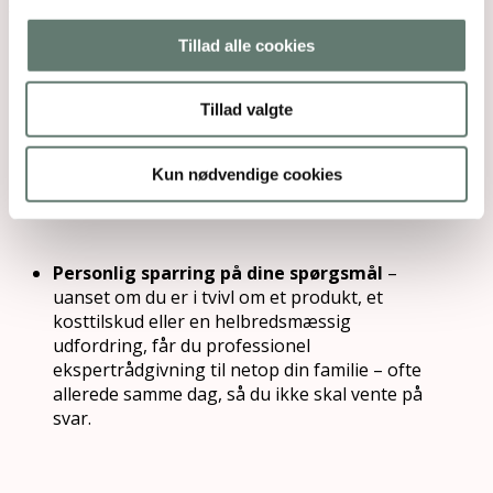
slippe tvivlen og få ro i maven omkring dine valg.
Tillad alle cookies
Som medlem får du …
Tillad valgte
Alt samlet ét sted
– over 150 shoppeguides
og trin-for-trin løsninger, så du kan gå fra
Kun nødvendige cookies
tvivl til handling her og nu.
Personlig sparring på dine spørgsmål
–
uanset om du er i tvivl om et produkt, et
kosttilskud eller en helbredsmæssig
udfordring, får du professionel
ekspertrådgivning til netop din familie – ofte
allerede samme dag, så du ikke skal vente på
svar.