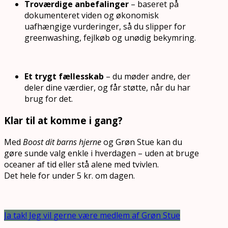
Troværdige anbefalinger
– baseret på
dokumenteret viden og økonomisk
uafhængige vurderinger, så du slipper for
greenwashing, fejlkøb og unødig bekymring.
Et trygt fællesskab
– du møder andre, der
deler dine værdier, og får støtte, når du har
brug for det.
Klar til at komme i gang?
Med
Boost dit barns hjerne
og Grøn Stue kan du
gøre sunde valg enkle i hverdagen – uden at bruge
oceaner af tid eller stå alene med tvivlen.
Det hele for under 5 kr. om dagen.
Ja tak! Jeg vil gerne være medlem af Grøn Stue