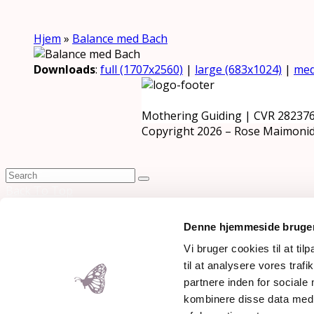
Hjem
»
Balance med Bach
Downloads
:
full (1707x2560)
|
large (683x1024)
|
med
Mothering Guiding | CVR 28237
Copyright 2026 – Rose Maimonid
Back To Top
×
Denne hjemmeside bruger
Vi bruger cookies til at til
til at analysere vores tra
partnere inden for sociale
kombinere disse data med a