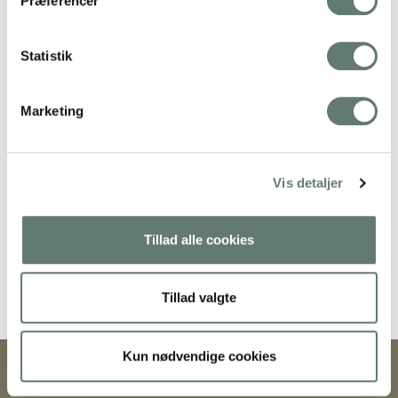
Præferencer
Downloads
:
full (200x200)
|
thumbnail (150x150)
Statistik
Marketing
Vis detaljer
Tillad alle cookies
Mothering Guiding | CVR 28237618 | rose@rosemaimonide.com |
Handelsbetingelser
Tillad valgte
Kun nødvendige cookies
Copyright 2026 – Rose Maimonide. All Rights Reserved. Webdesign by
DIGITAL TALES.