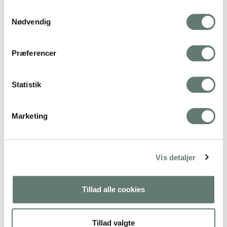
Samtykkevalg
Nødvendig
Præferencer
Statistik
Marketing
Downloads
:
full (600x600)
|
medium (300x300)
|
thumbnail
(150x150)
Vis detaljer
Tillad alle cookies
Tillad valgte