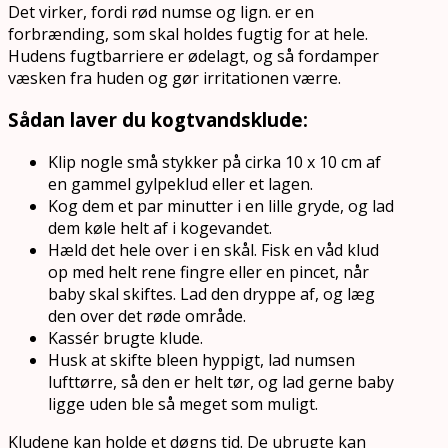
Det virker, fordi rød numse og lign. er en
forbrænding, som skal holdes fugtig for at hele.
Hudens fugtbarriere er ødelagt, og så fordamper
væsken fra huden og gør irritationen værre.
Sådan laver du kogtvandsklude:
Klip nogle små stykker på cirka 10 x 10 cm af
en gammel gylpeklud eller et lagen.
Kog dem et par minutter i en lille gryde, og lad
dem køle helt af i kogevandet.
Hæld det hele over i en skål. Fisk en våd klud
op med helt rene fingre eller en pincet, når
baby skal skiftes. Lad den dryppe af, og læg
den over det røde område.
Kassér brugte klude.
Husk at skifte bleen hyppigt, lad numsen
lufttørre, så den er helt tør, og lad gerne baby
ligge uden ble så meget som muligt.
Kludene kan holde et døgns tid. De ubrugte kan