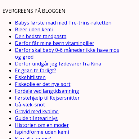
EVERGREENS PÅ BLOGGEN
Babys første mad med Tre-trins-raketten
Bleer uden kemi
Den bedste tandpasta
Derfor får mine børn vitaminpiller
Derfor skal baby 0-6 måneder ikke have mos
og grød
Derfor undgår jeg fødevarer fra Kina
Er grøn te farligt?
Fiskehitlisten
Fiskeolie er det nye sort
Fordele ved langtidsamning
Førstehjælp til Kejsersnitter
Gå-væk-snot
Gravid med kvalme
Guide til stearinlys
Historien om en moder
Ispindforme uden kemi
Kan alle amme?