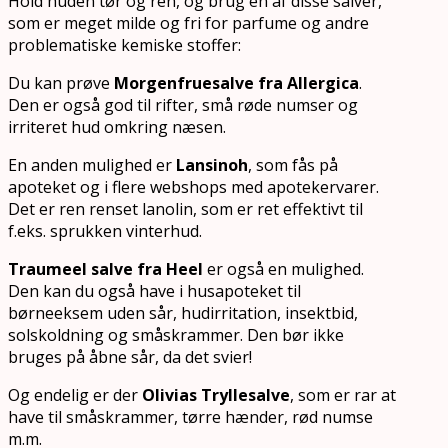
Hold huden tør og ren, og brug en af disse salver,
som er meget milde og fri for parfume og andre
problematiske kemiske stoffer:
Du kan prøve
Morgenfruesalve fra Allergica
.
Den er også god til rifter, små røde numser og
irriteret hud omkring næsen.
En anden mulighed er
Lansinoh
, som fås på
apoteket og i flere webshops med apotekervarer.
Det er ren renset lanolin, som er ret effektivt til
f.eks. sprukken vinterhud.
Traumeel salve fra Heel
er også en mulighed.
Den kan du også have i husapoteket til
børneeksem uden sår, hudirritation, insektbid,
solskoldning og småskrammer. Den bør ikke
bruges på åbne sår, da det svier!
Og endelig er der
Olivias Tryllesalve
, som er rar at
have til småskrammer, tørre hænder, rød numse
m.m.