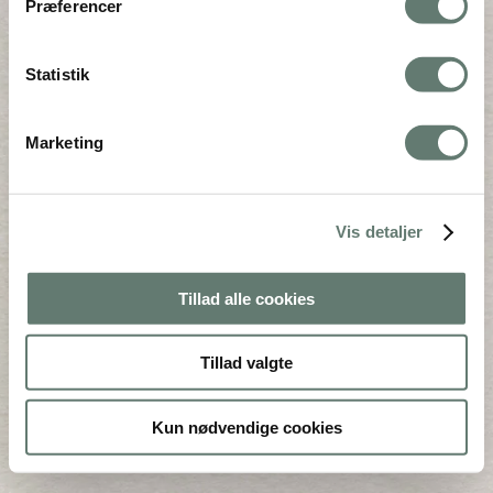
Præferencer
Statistik
Downloads
:
full (300x200)
|
thumbnail (150x150)
Marketing
Vis detaljer
Mothering Guiding | CVR 28237618 |
Tillad alle cookies
rose@rosemaimonide.com |
Handelsbetingelser
Copyright 2026 – Rose Maimonide. All Rights
Tillad valgte
Reserved. Webdesign by
DIGITAL TALES.
Back To Top
Kun nødvendige cookies
×