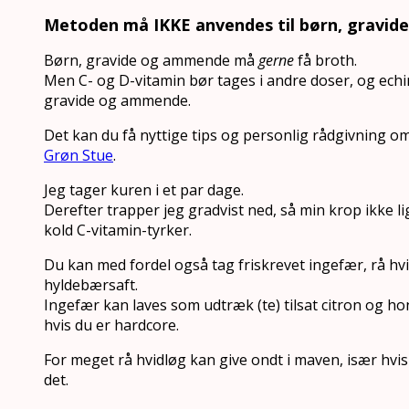
Metoden må IKKE anvendes til børn, gravi
Børn, gravide og ammende må
gerne
få broth.
Men C- og D-vitamin bør tages i andre doser, og echi
gravide og ammende.
Det kan du få nyttige tips og personlig rådgivning om
Grøn Stue
.
Jeg tager kuren i et par dage.
Derefter trapper jeg gradvist ned, så min krop ikke li
kold C-vitamin-tyrker.
Du kan med fordel også tag friskrevet ingefær, rå hv
hyldebærsaft.
Ingefær kan laves som udtræk (te) tilsat citron og ho
hvis du er hardcore.
For meget rå hvidløg kan give ondt i maven, især hvis 
det.