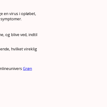
e en virus i opløbet,
de symptomer.
 og blive ved, indtil
nde, hvilket vireklig
onlineunivers
Grøn