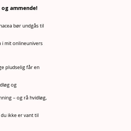
de og ammende!
nacea bør undgås til
 i mit onlineunivers
ge pludselig får en
idløg og
nning – og rå hvidløg,
du ikke er vant til