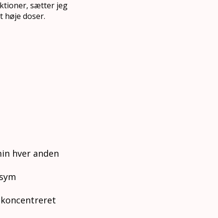
ktioner, sætter jeg
t høje doser.
min hver anden
osym
 koncentreret