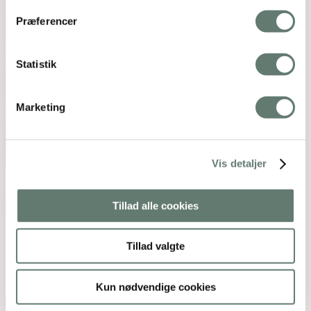
Præferencer
Statistik
Marketing
Vis detaljer
Downloads
:
full (600x600)
|
medium (300x300)
|
thumbnail (150x150)
Tillad alle cookies
Mothering Guiding | CVR 28237618 |
Tillad valgte
rose@rosemaimonide.com |
Handelsbetingelser
Copyright 2026 – Rose Maimonide. All Rights
Reserved. Webdesign by
DIGITAL TALES.
Kun nødvendige cookies