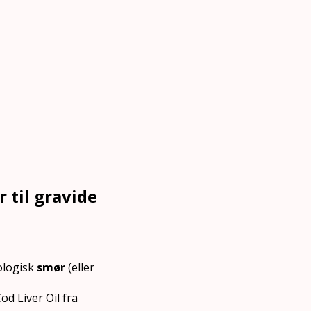
 til gravide
ologisk
smør
(eller
od Liver Oil fra