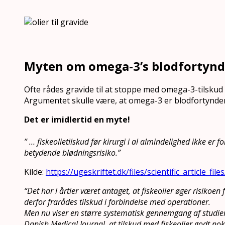
Myten om omega-3’s blodfortynd
Ofte rådes gravide til at stoppe med omega-3-tilskud 
Argumentet skulle være, at omega-3 er blodfortynde
Det er imidlertid en myte!
” … fiskeolietilskud før kirurgi i al almindelighed ikke er 
betydende blødningsrisiko.”
Kilde:
https://ugeskriftet.dk/files/scientific_article_fi
“Det har i årtier været antaget, at fiskeolier øger risikoen
derfor frarådes tilskud i forbindelse med operationer.
Men nu viser en større systematisk gennemgang af studier,
Danish Medical Journal, at tilskud med fiskeolier godt no