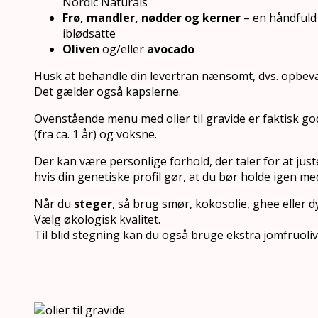
Nordic Naturals
Frø, mandler, nødder og kerner
– en håndfuld
iblødsatte
Oliven
og/eller
avocado
Husk at behandle din levertran nænsomt, dvs. opbev
Det gælder også kapslerne.
Ovenstående menu med olier til gravide er faktisk god
(fra ca. 1 år) og voksne.
Der kan være personlige forhold, der taler for at just
hvis din genetiske profil gør, at du bør holde igen me
Når du
steger
, så brug smør, kokosolie, ghee eller d
Vælg økologisk kvalitet.
Til blid stegning kan du også bruge ekstra jomfruoliv