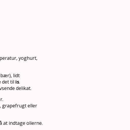
peratur, yoghurt,
bær), lidt
 det til
is
.
vsende delikat.
r.
 grapefrugt eller
 at indtage olierne.