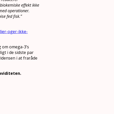
biokemiske effekt ikke
 med operationer.
se fed fisk.”
ier-oger-ikke-
ag om omega-3’s
ligt i de sidste par
idensen i at fraråde
aviditeten.