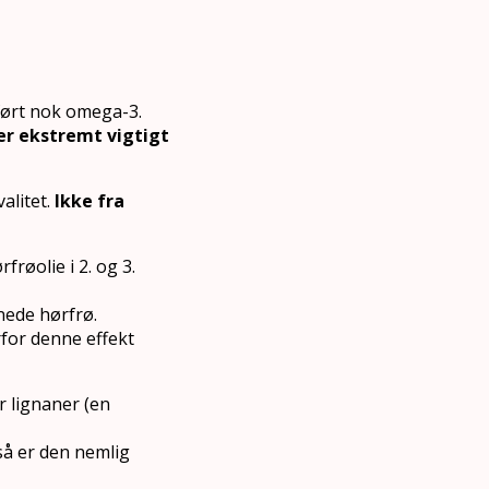
lført nok omega-3.
er ekstremt vigtigt
alitet.
Ikke fra
frøolie i 2. og 3.
rnede hørfrø.
for denne effekt
r lignaner (en
 så er den nemlig