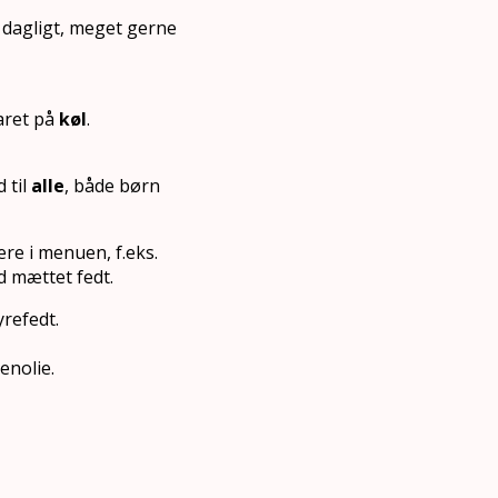
 dagligt, meget gerne
aret på
køl
.
 til
alle
, både børn
ere i menuen, f.eks.
d mættet fedt.
yrefedt.
enolie.