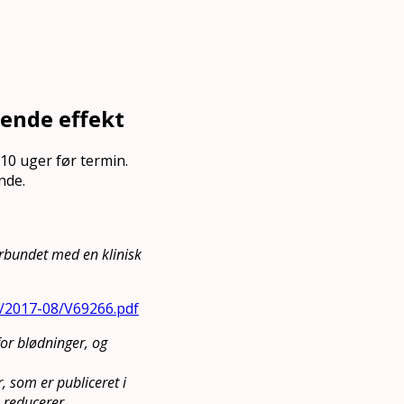
ende effekt
10 uger før termin.
nde.
forbundet med en klinisk
les/2017-08/V69266.pdf
 for blødninger, og
 som er publiceret i
k reducerer