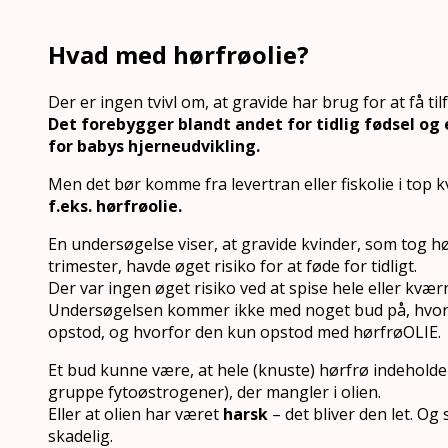
Hvad med hørfrøolie?
Der er ingen tvivl om, at gravide har brug for at få ti
Det forebygger blandt andet for tidlig fødsel og 
for babys hjerneudvikling.
Men det bør komme fra levertran eller fiskolie i top kv
f.eks. hørfrøolie.
En undersøgelse viser, at gravide kvinder, som tog hør
trimester, havde øget risiko for at føde for tidligt.
Der var ingen øget risiko ved at spise hele eller kvæ
Undersøgelsen kommer ikke med noget bud på, hvor
opstod, og hvorfor den kun opstod med hørfrøOLIE.
Et bud kunne være, at hele (knuste) hørfrø indeholde
gruppe fytoøstrogener), der mangler i olien.
Eller at olien har været
harsk
– det bliver den let. Og
skadelig.