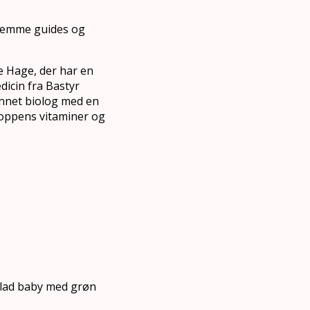
 nemme guides og
e Hage, der har en
icin fra Bastyr
annet biolog med en
roppens vitaminer og
 glad baby med grøn