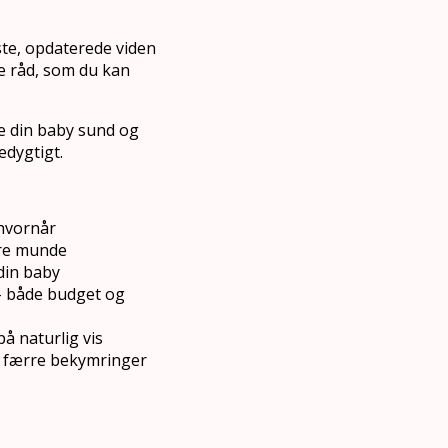
ste, opdaterede viden
te råd, som du kan
de din baby sund og
edygtigt.
 hvornår
ore munde
din baby
 – både budget og
på naturlig vis
dig færre bekymringer