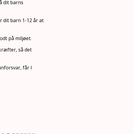
å dit barns
r dit barn 1-12 år at
odt på miljøet.
kræfter, så det
nforsvar, får I