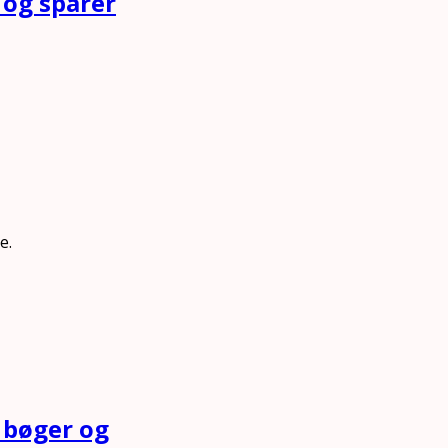
 og sparer
e.
 bøger og