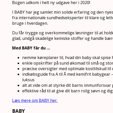
Bogen udkom i helt ny udgave her i 2020!
I BABY har jeg samlet min solide erfaring og den nye
fra internationale sundhedseksperter til klare og let
bruge i hverdagen.
Du får trygge og overkommelige løsninger til at hol
glad, undgå skadelige kemiske stoffer og handle bær
Med BABY får du …
nemme køreplaner til, hvad din baby skal spise
enkle opskrifter på sund økomad til små og st
præcise oversigter med optimale kosttilskud til 
indkøbsguide fra A til Å med kemifrit babygear
luksus
alt at vide om at styrke dit barns immunforsvar 
effektive råd til at give dit barn rolig søvn og 
Læs mere om BABY her.
BABY