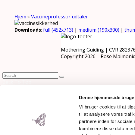
Hjem
»
Vaccineprofessor udtaler
Downloads
:
full (452x713)
|
medium (190x300)
|
thum
Mothering Guiding | CVR 28237
Copyright 2026 – Rose Maimonid
Back To Top
×
Denne hjemmeside bruger
Vi bruger cookies til at til
til at analysere vores tra
partnere inden for sociale
kombinere disse data med a